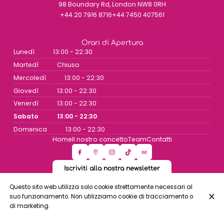
98 Boundary Rd, London NW8 0RH
+44 20 7916 8716
+44 7450 407561
Orari di Apertura
Lunedì
13:00 - 22:30
Martedì
Chiuso
Mercoledì
13:00 - 22:30
Giovedì
13:00 - 22:30
Venerdì
13:00 - 22:30
Sabato
13:00 - 22:30
Domenica
13:00 - 22:30
Home
Il nostro concetto
Team
Contatti
Iscriviti alla nostra newsletter
Questo sito web utilizza solo cookie strettamente necessari al
suo funzionamento. Non utilizziamo cookie di tracciamento o
© Mammasantissima 2026
di marketing.
Avviso legale
Protezione dei dati
Impostazioni dei cookie
Creato da CentralApp
Accedi